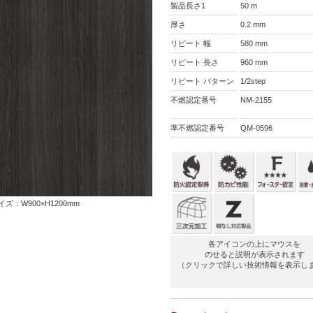
製品長さ1
50 m
厚さ
0.2 mm
リピート 幅
580 mm
リピート 長さ
960 mm
リピート パターン
1/2step
不燃認定番号
NM-2155
準不燃認定番号
QM-0596
ズ：W900×H1200mm
各アイコンの上にマウスを
のせると説明が表示されます
（クリックで詳しい技術情報を表示し