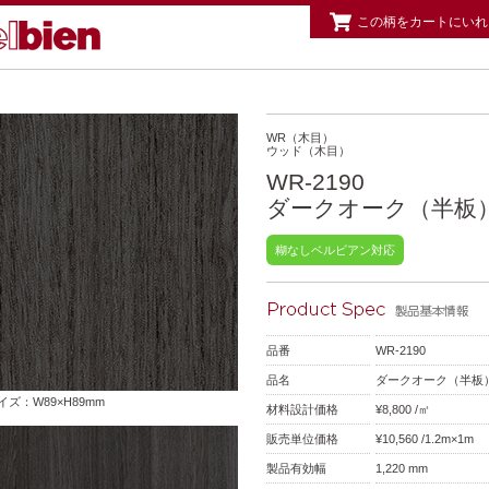
この柄をカートにいれ
WR（木目）
ウッド（木目）
WR-2190
ダークオーク（半板
糊なしベルビアン対応
品番
WR-2190
品名
ダークオーク（半板
ズ：W89×H89mm
材料設計価格
¥8,800 /㎡
販売単位価格
¥10,560 /1.2m×1m
製品有効幅
1,220 mm