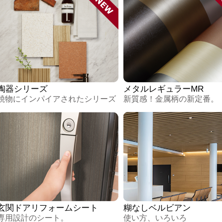
陶器シリーズ
メタルレギュラーMR
焼物にインパイアされたシリーズ
新質感！金属柄の新定番。
玄関ドアリフォームシート
糊なしベルビアン
専用設計のシート。
使い方、いろいろ